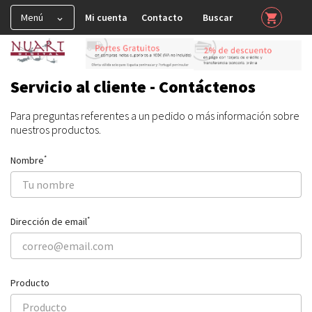
Menú
Mi cuenta
Contacto
Buscar
shopping_cart


HAHNEMUHLE

TINTA COLOR
Servicio al cliente - Contáctenos

CONSERVACIÓN

Para preguntas referentes a un pedido o más información sobre
nuestros productos.
PERFILES ICC
*
Nombre
*
Dirección de email
Producto