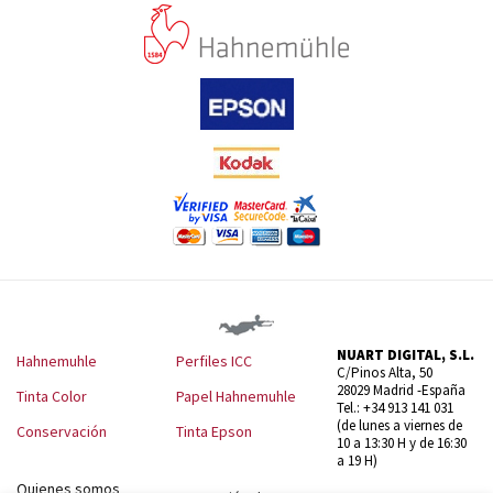
NUART DIGITAL, S.L.
Hahnemuhle
Perfiles ICC
C/Pinos Alta, 50
28029 Madrid -España
Tinta Color
Papel Hahnemuhle
Tel.: +34 913 141 031
(de lunes a viernes de
Conservación
Tinta Epson
10 a 13:30 H y de 16:30
a 19 H)
Quienes somos