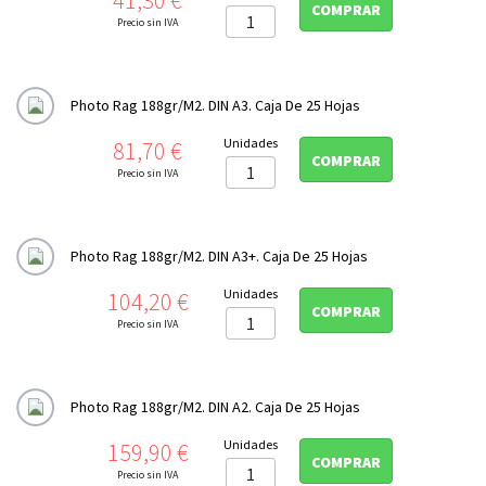
COMPRAR
Photo Rag Duo 276gr/m2
Precio sin IVA
FineArt Matt-Textured

Photo Rag 188gr/m2. DIN A3. Caja De 25 Hojas
FineArt Matt Deckle Edge (Papel con Barbas)

Precio
Unidades
81,70 €
Fine Art Natural Line

COMPRAR
Precio sin IVA
Fine Art Canvas

FineArt Premium Edition
Photo Rag 188gr/m2. DIN A3+. Caja De 25 Hojas
Photo Digital

Precio
Unidades
104,20 €
COMPRAR
Formato Panoramico
Precio sin IVA
Impresion doble cara
Platinum Rag

Photo Rag 188gr/m2. DIN A2. Caja De 25 Hojas
Sumi-e

Precio
Unidades
159,90 €
COMPRAR
Precio sin IVA
Cajas archivo y conservación