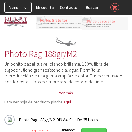
Menú
Mi cuenta
Contacto
Buscar
shopping_cart


HAHNEMUHLE

Muestras y Certificados

Spray y Barnices

Photo Rag 188gr/m2
FineArt Glossy

Un bonito papel suave, blanco brillante. 100% fibra de
algodón, tiene gran resistencia al agua. Permite la
FineArt Matt-Smooth

reproducción de una gama amplia de color. Puede ser usado
Rice Paper 100gr/m2
con todos los tipos de impresora de chorro de tinta.
Photo Rag 188gr/m2
Ver más
Photo Rag Ultra Smooth 305gr/m2
Para ver hoja de producto pinche
aquí
Photo Rag 308gr/m2
Photo Rag Bright White 310gr/m2
Photo Rag 188gr/m2. DIN A4. Caja De 25 Hojas
Photo Rag 500gr/m2
Photo Rag Book&Album 220gr/m2
Precio
Unidades
41,30 €