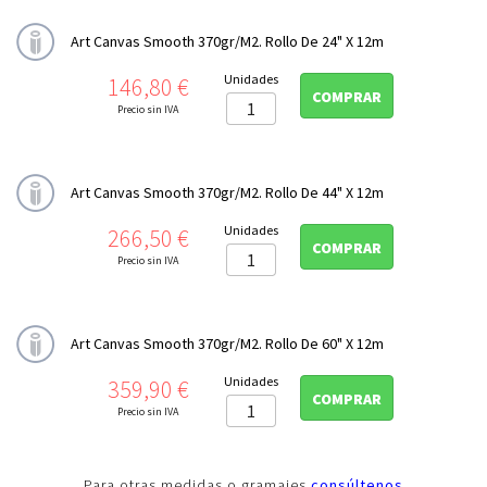
Leonardo Canvas 390gr/m2
Daguerre Canvas 400gr/m2
Art Canvas Smooth 370gr/m2. Rollo De 24" X 12m
Monet Canvas 410gr/m2
Precio
Unidades
146,80 €
Art Canvas Smooth 370gr/m2
COMPRAR
Precio sin IVA
FineArt Premium Edition
Photo Digital

Art Canvas Smooth 370gr/m2. Rollo De 44" X 12m
Formato Panoramico
Precio
Unidades
266,50 €
COMPRAR
Precio sin IVA
Impresion doble cara
Platinum Rag

Art Canvas Smooth 370gr/m2. Rollo De 60" X 12m
Sumi-e

Precio
Unidades
359,90 €
Cajas archivo y conservación
COMPRAR
Precio sin IVA
Libretas de notas y bocetos

TINTA COLOR

Para otras medidas o gramajes
consúltenos