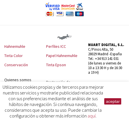
NUART DIGITAL, S.L.
Hahnemuhle
Perfiles ICC
C/Pinos Alta, 50
28029 Madrid -España
Tinta Color
Papel Hahnemuhle
Tel.: +34 913 141 031
(de lunes a viernes de
Conservación
Tinta Epson
10 a 13:30 H y de 16:30
a 19 H)
Quienes somos
Protección de
datos
Utilizamos cookies propias y de terceros para mejorar
Contáctenos
nuestros servicios y mostrarle publicidad relacionada
Política de
Términos y
con sus preferencias mediante el análisis de sus
privacidad
aceptar
Condiciones
hábitos de navegación. Si continua navegando,
Política de cookies
consideramos que acepta su uso. Puede cambiar la
Aviso legal
configuración u obtener más información
aquí
.