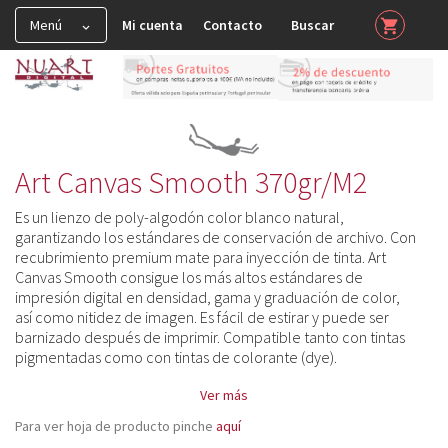
Menú
Mi cuenta
Contacto
Buscar
shopping_cart


HAHNEMUHLE

Muestras y Certificados

Spray y Barnices

Art Canvas Smooth 370gr/m2
FineArt Glossy

Es un lienzo de poly-algodón color blanco natural,
garantizando los estándares de conservación de archivo. Con
FineArt Matt-Smooth

recubrimiento premium mate para inyección de tinta. Art
Canvas Smooth consigue los más altos estándares de
FineArt Matt-Textured

impresión digital en densidad, gama y graduación de color,
FineArt Matt Deckle Edge (Papel con Barbas)
así como nitidez de imagen. Es fácil de estirar y puede ser

barnizado después de imprimir. Compatible tanto con tintas
Fine Art Natural Line
pigmentadas como con tintas de colorante (dye).

Fine Art Canvas
Ver más

Canvas Goya (Artist Satín) 340gr/m2
Para ver hoja de producto pinche
aquí