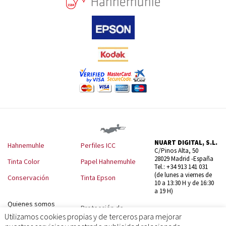
Photo Digital

Formato Panoramico
Impresion doble cara
Platinum Rag

Sumi-e

Cajas archivo y conservación
Libretas de notas y bocetos

NUART DIGITAL, S.L.
TINTA COLOR
Hahnemuhle
Perfiles ICC

C/Pinos Alta, 50
28029 Madrid -España
Tinta Color
Papel Hahnemuhle
CONSERVACIÓN

Tel.: +34 913 141 031
(de lunes a viernes de
Conservación
Tinta Epson
PERFILES ICC
10 a 13:30 H y de 16:30
a 19 H)
Quienes somos
Protección de
datos
Utilizamos cookies propias y de terceros para mejorar
Contáctenos