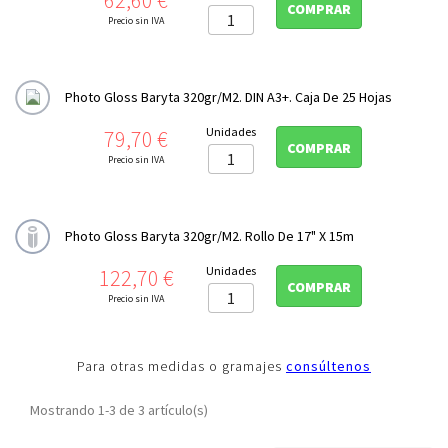
COMPRAR
Photo Digital
Precio sin IVA

Photo Matt Fibre 200gr/m2
Photo Matt Fibre Duo 210 gr/m2
Photo Gloss Baryta 320gr/m2. DIN A3+. Caja De 25 Hojas
Photo Glossy 260gr/m2
Precio
Unidades
79,70 €
Photo Luster 260gr/m2
COMPRAR
Precio sin IVA
Photo Pearl 310 gr/m2
Photo Gloss Baryta 320gr/m2
Photo Canvas 320 gr/m2
Photo Gloss Baryta 320gr/m2. Rollo De 17" X 15m
Formato Panoramico
Precio
Unidades
122,70 €
COMPRAR
Precio sin IVA
Impresion doble cara
Platinum Rag

Para otras medidas o gramajes
consúltenos
Sumi-e

Mostrando 1-3 de 3 artículo(s)
Cajas archivo y conservación