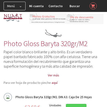
Menú
Mi cuenta
Contacto
Buscar
shopping_cart


HAHNEMUHLE

Muestras y Certificados

Spray y Barnices

Photo Gloss Baryta 320gr/m2
FineArt Glossy

Papel color blanco brillante y alto brillo. Es un verdadero
papel baritado fabricado 100% con alfa-celulosa. Tiene una
FineArt Matt-Smooth

nueva formulación del recubrimiento que garantiza una
superficie homogénea y la más alta calidad de impresión.
FineArt Matt-Textured

Ver más
FineArt Matt Deckle Edge (Papel con Barbas)

Para ver hoja de producto pinche
aquí
Fine Art Natural Line

Fine Art Canvas

Photo Gloss Baryta 320gr/m2. DIN A3. Caja De 25 Hojas
FineArt Premium Edition
Precio
Unidades
62,60 €