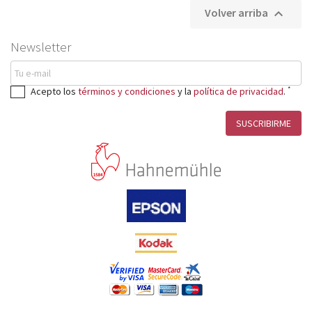
Libretas de notas y bocetos

Volver arriba

TINTA COLOR

Newsletter
CONSERVACIÓN

PERFILES ICC
*
Acepto los
términos y condiciones
y la
política de privacidad
.