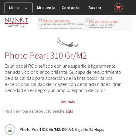
Menú
Mi cuenta
Contacto
Buscar
shopping_cart


HAHNEMUHLE

Muestras y Certificados

Spray y Barnices

Photo Pearl 310 Gr/m2
FineArt Glossy

Es un papel RC diseñado con una superficie ligeramente
perlada y color blanco brillante. Su capa de recubrimiento
FineArt Matt-Smooth

de alta calidad para absorción de la tinta posibilita una
excepcional calidad de imagen con detallada nitidez, gran
FineArt Matt-Textured

densidad en el negro y un amplio espacio de color.
FineArt Matt Deckle Edge (Papel con Barbas)

Ver más
Fine Art Natural Line

Para ver hoja de producto pinche
aquí
Fine Art Canvas

Photo Pearl 310 Gr/m2. DIN A4. Caja De 25 Hojas
FineArt Premium Edition