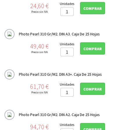
Precio
Unidades
24,60 €
Photo Digital

COMPRAR
Precio sin IVA
Photo Matt Fibre 200gr/m2
Photo Matt Fibre Duo 210 gr/m2
Photo Glossy 260gr/m2
Photo Pearl 310 Gr/m2. DIN A3. Caja De 25 Hojas
Photo Luster 260gr/m2
Precio
Unidades
49,40 €
Photo Pearl 310 gr/m2
COMPRAR
Precio sin IVA
Photo Gloss Baryta 320gr/m2
Photo Canvas 320 gr/m2
Photo Pearl 310 Gr/m2. DIN A3+. Caja De 25 Hojas
Formato Panoramico
Precio
Unidades
61,70 €
Impresion doble cara
COMPRAR
Precio sin IVA
Platinum Rag

Sumi-e

Photo Pearl 310 Gr/m2. DIN A2. Caja De 25 Hojas
Cajas archivo y conservación
Precio
Unidades
94,70 €
COMPRAR