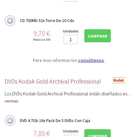
CD 700Mb 52x Torre De 10 Cds
Precio
Unidades
9,70 €
COMPRAR
Precio sin IVA
Para mas informacion
consúltenos
DVDs Kodak Gold Archival Professional
Los DVDs Kodak Gold Archival Professional están diseñados específicamente para durar más de 100 años. Pensados para aplicaciones profesionales y comerciales son perfectos para aquellos que desean almacenar fotos, videos, audio y datos con las mejores condiciones de duración, resistencia al rayado y exactitud en la grabación. Las características de esta tecnología incluyen mejoras en la grabación con una significativa reducción del ratio de error comparado con un disco normal, mayor conservación y la más rapida velocidad de escritura disponible en discos con propiedades de archivo. Estos DVDs duraran por generaciones.
ver
DVD 4.7Gb 16x Pack De 5 DVDs Con Caja
Precio
Unidades
7,85 €
COMPRAR