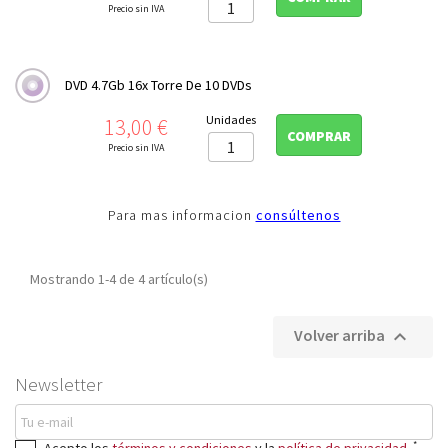
Precio sin IVA
DVD 4.7Gb 16x Torre De 10 DVDs
Precio
Unidades
13,00 €
COMPRAR
Precio sin IVA
Para mas informacion
consúltenos
Mostrando 1-4 de 4 artículo(s)
Volver arriba

Newsletter
*
Acepto los
términos y condiciones
y la
política de privacidad
.