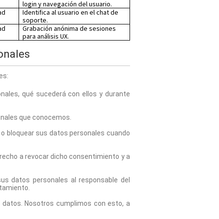
login y navegación del usuario.
ad
Identifica al usuario en el chat de
soporte.
ad
Grabación anónima de sesiones
para análisis UX.
onales
es:
ales, qué sucederá con ellos y durante 
sonales que conocemos.
ar o bloquear sus datos personales cuando 
recho a revocar dicho consentimiento y a 
us datos personales al responsable del 
atamiento.
 datos. Nosotros cumplimos con esto, a 