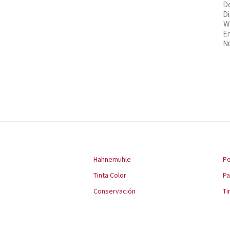
D
Di
We
Em
Nú
Hahnemuhle
Pe
Tinta Color
P
Conservación
Ti