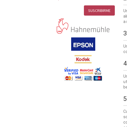
Un
al
a 
3
U
co
4
Un
ut
b
5
C
so
c