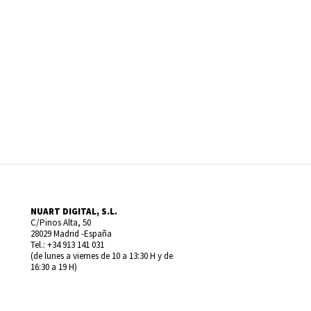
NUART DIGITAL, S.L.
C/Pinos Alta, 50
28029 Madrid -España
Tel.: +34 913 141 031
(de lunes a viernes de 10 a 13:30 H y de
16:30 a 19 H)