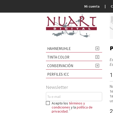
Mi cuenta
C
P
HAHNEMUHLE

TINTA COLOR

Es
E
CONSERVACIÓN

PERFILES ICC
1
Newsletter
N
t
t
us
Acepto los
términos y
condiciones
y la
política de
2
*
privacidad
.