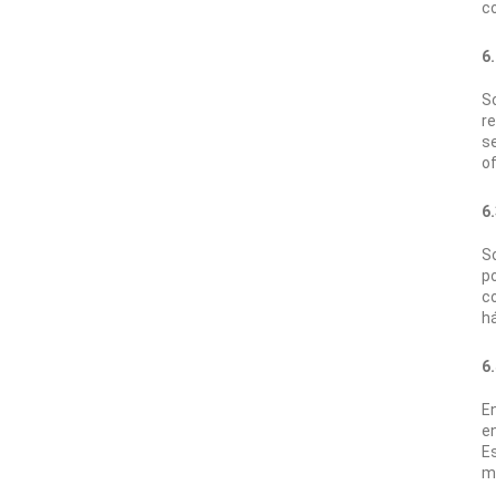
co
6.
So
re
se
o
6
S
po
co
há
6
En
en
E
m