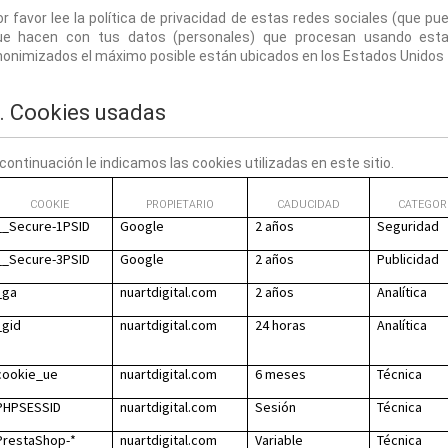
r favor lee la política de privacidad de estas redes sociales (que 
ue hacen con tus datos (personales) que procesan usando estas
nonimizados el máximo posible están ubicados en los Estados Unidos
. Cookies usadas
continuación le indicamos las cookies utilizadas en este sitio. 
COOKIE
PROPIETARIO
CADUCIDAD
CATEGOR
__Secure-1PSID
Google
2 años
Seguridad
__Secure-3PSID
Google
2 años
Publicidad
_ga
nuartdigital.com
2 años
Analítica
_gid
nuartdigital.com
24 horas
Analítica
cookie_ue
nuartdigital.com
6 meses
Técnica
PHPSESSID
nuartdigital.com
Sesión
Técnica
PrestaShop-*
nuartdigital.com
Variable
Técnica