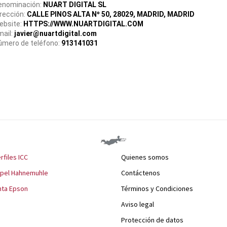
enominación:
NUART DIGITAL SL
rección:
CALLE PINOS ALTA Nº 50, 28029,
MADRID,
MADRID
bsite: 
HTTPS://WWW.NUARTDIGITAL.COM
ail: 
javier@nuartdigital.com
mero de teléfono: 
913141031
rfiles ICC
Quienes somos
apel Hahnemuhle
Contáctenos
nta Epson
Términos y Condiciones
Aviso legal
Protección de datos