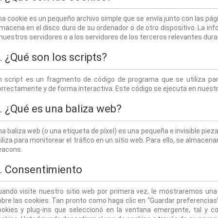
a cookie es un pequeño archivo simple que se envía junto con las pági
macena en el disco duro de su ordenador o de otro dispositivo. La i
nuestros servidores o a los servidores de los terceros relevantes duran
. ¿Qué son los scripts?
n script es un fragmento de código de programa que se utiliza par
rrectamente y de forma interactiva. Este código se ejecuta en nuestro
. ¿Qué es una baliza web?
a baliza web (o una etiqueta de píxel) es una pequeña e invisible piez
iliza para monitorear el tráfico en un sitio web. Para ello, se almace
eacons.
. Consentimiento
uando visite nuestro sitio web por primera vez, le mostraremos una
bre las cookies. Tan pronto como haga clic en “Guardar preferencias”, 
ookies y plug-ins que seleccionó en la ventana emergente, tal y c