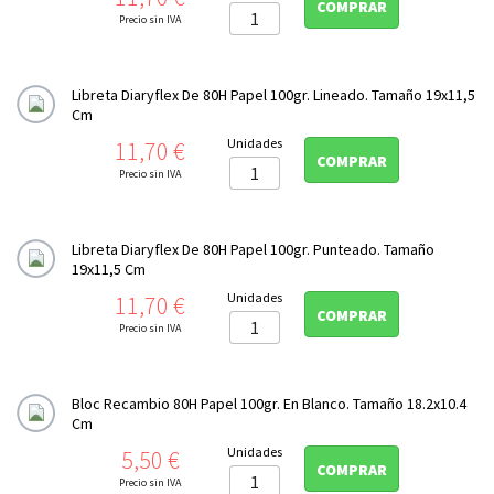
COMPRAR
Photo Digital
Precio sin IVA

Formato Panoramico
Libreta Diaryflex De 80H Papel 100gr. Lineado. Tamaño 19x11,5
Impresion doble cara
Cm
Precio
Unidades
11,70 €
Platinum Rag

COMPRAR
Precio sin IVA
Sumi-e

Cajas archivo y conservación
Libreta Diaryflex De 80H Papel 100gr. Punteado. Tamaño
19x11,5 Cm
Libretas de notas y bocetos

Precio
Unidades
11,70 €
Hahnemühle DiaryFlex
COMPRAR
Precio sin IVA
TINTA COLOR

CONSERVACIÓN

Bloc Recambio 80H Papel 100gr. En Blanco. Tamaño 18.2x10.4
Cm
PERFILES ICC
Precio
Unidades
5,50 €
COMPRAR
Precio sin IVA