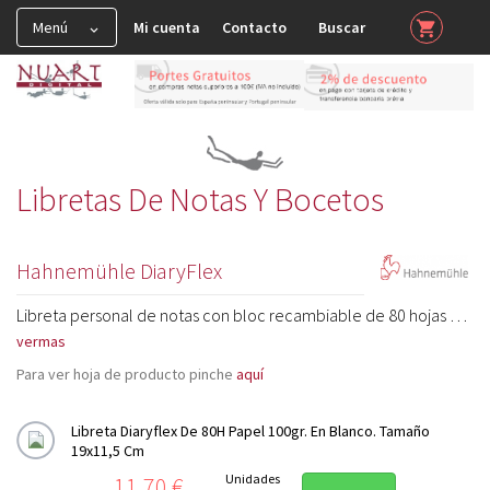
Menú
Mi cuenta
Contacto
Buscar
shopping_cart


HAHNEMUHLE

Muestras y Certificados

Spray y Barnices

Libretas De Notas Y Bocetos
FineArt Glossy

FineArt Matt-Smooth
Hahnemühle DiaryFlex

FineArt Matt-Textured

Libreta personal de notas con bloc recambiable de 80 hojas de papel color blanco natural de 100 gr/m2. El bloc puede ser en papel lineado, punteado o en blanco. Ideal para tomar notas o hacer bocetos con estilográfica, rotulador o lápiz.
ver
FineArt Matt Deckle Edge (Papel con Barbas)

Para ver hoja de producto pinche
aquí
Fine Art Natural Line

Fine Art Canvas
Libreta Diaryflex De 80H Papel 100gr. En Blanco. Tamaño

19x11,5 Cm
FineArt Premium Edition
Precio
Unidades
11,70 €